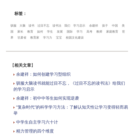
标签：
驯服
大脑
读书
过目不忘
读书法
我们
学习启示
余建祥
孩子
中国
美
国
家长
教育
如何
学生
发展
国际
学习
高考
教师
家庭教育
世
界
甘肃省
教育家
学习力
宝宝
校园文化建设
【
相关文章
】
余建祥：如何创建学习型组织
驯服大脑读书就能过目不忘，《过目不忘的读书法》给我们
的学习启示
余建祥：初中中等生如何实现逆袭
“复杂时代”的科学学习方法：了解认知天性让学习变得轻而易
举
中学生自主学习六十计
精力管理的四个维度