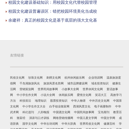
校园文化建设基础知识：用校园文化代替校园管理
校园文化建设普遍误区：错把校园环境美化当成校
余建祥：真正的校园文化是基于底层的强大文化基
友情链接
民俗文化网
珍珠文化网
刺绣文化网
杭州休闲娱乐网
企业培训网
温泉旅游度
假网
千岛湖旅游风光
旅游风景名胜网
城市品牌建设网
域名投资知识
健康生
活网
营销策划网
世界民间故事网
小故事大全网
世界休闲文化网
童话故事
网
中小学生作文网
小说大全网
休闲娱乐网
爱情文化网
笑话大王
高效学习
方法
科技前沿
地理知识
股票投资知识
中华人物谱
中外历史文化网
中国茶
文化网
中小学生作文大全
白手创业致富网
西湖风景文化
电子画册制作
中华
武术网
科幻选刊
八卦晚报
中国酒文化网
中国民间故事网
宝岛期刊
教育百
科
致富经
演讲与口才训练
网络营销传播网
中国儿童文学网
中国文学网
成
语辞典
国学文化网
中华古诗词网
中华大辞典
世界民俗文化网
健康百科
学