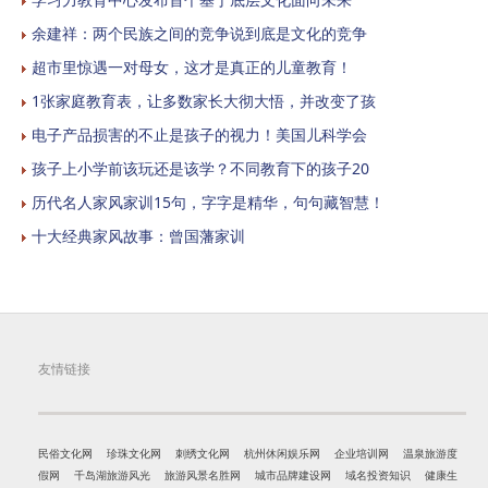
余建祥：两个民族之间的竞争说到底是文化的竞争
超市里惊遇一对母女，这才是真正的儿童教育！
1张家庭教育表，让多数家长大彻大悟，并改变了孩
电子产品损害的不止是孩子的视力！美国儿科学会
孩子上小学前该玩还是该学？不同教育下的孩子20
历代名人家风家训15句，字字是精华，句句藏智慧！
十大经典家风故事：曾国藩家训
友情链接
民俗文化网
珍珠文化网
刺绣文化网
杭州休闲娱乐网
企业培训网
温泉旅游度
假网
千岛湖旅游风光
旅游风景名胜网
城市品牌建设网
域名投资知识
健康生