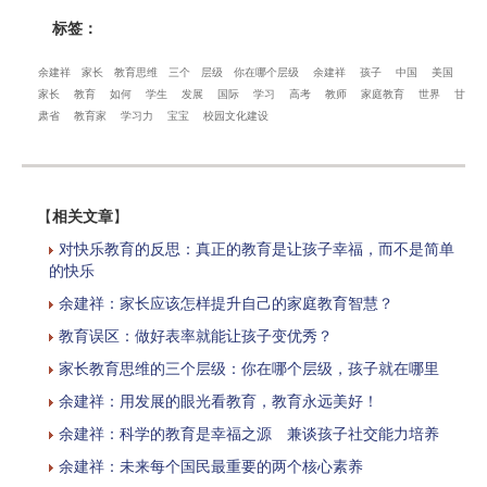
标签：
余建祥
家长
教育思维
三个
层级
你在哪个层级
余建祥
孩子
中国
美国
家长
教育
如何
学生
发展
国际
学习
高考
教师
家庭教育
世界
甘
肃省
教育家
学习力
宝宝
校园文化建设
【
相关文章
】
对快乐教育的反思：真正的教育是让孩子幸福，而不是简单
的快乐
余建祥：家长应该怎样提升自己的家庭教育智慧？
教育误区：做好表率就能让孩子变优秀？
家长教育思维的三个层级：你在哪个层级，孩子就在哪里
余建祥：用发展的眼光看教育，教育永远美好！
余建祥：科学的教育是幸福之源 兼谈孩子社交能力培养
余建祥：未来每个国民最重要的两个核心素养