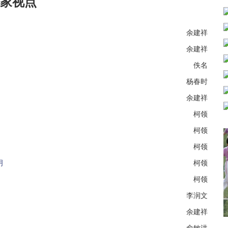
家视点
余建祥
余建祥
佚名
杨春时
余建祥
柯领
柯领
柯领
明
柯领
柯领
李润文
余建祥
俞敏洪